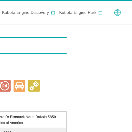
Globa
Kubota Engine Discovery
Kubota Engine Park
re Dr Bismarck North Dakota 58501
tes of America